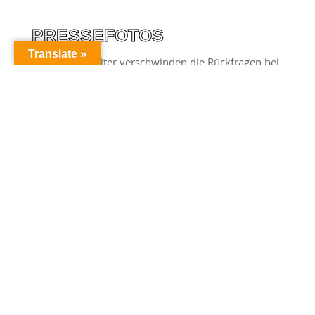
PRESSEFOTOS
Translate »
Mit diesem Reiter verschwinden die Rückfragen bei
unseren Bookern nach Pressematerial. Buche jetzt
Andi Kiss und lade dir Pressefotos auf schnellem
Wege einfach herunter. Die Fotos darfst du gerne
honorarfrei zur Bewerbung deiner Veranstaltung
verwenden. Bitte gib die fertigen
Veranstaltungsgrafiken kurz bei unserem Booker
zur Freigabe durch.
Jetzt herunterladen